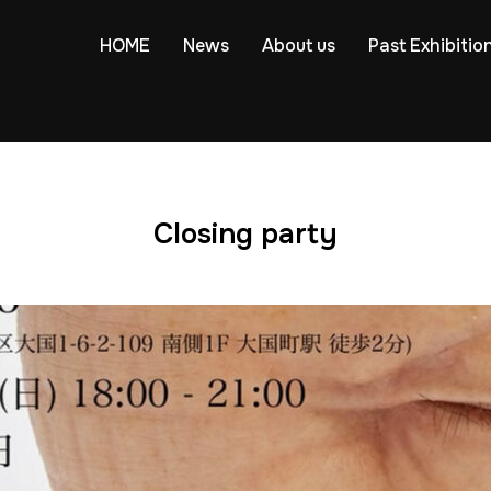
HOME
News
About us
Past Exhibitio
Closing party