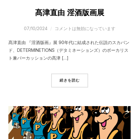
髙津直由 淫酒版画展
07/10/2024
コメントは無効になっています
髙津直由 『淫酒版画』展 90年代に結成された伝説のスカバン
ド、DETERMINETIONS（デタミネーションズ）のボーカリス
ト兼パーカッションの髙津 […]
続きを読む