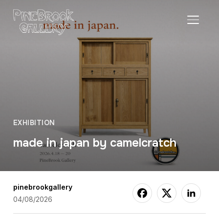
サイド
EXHIBITION
made in japan by camelcratch
pinebrookgallery
04/08/2026