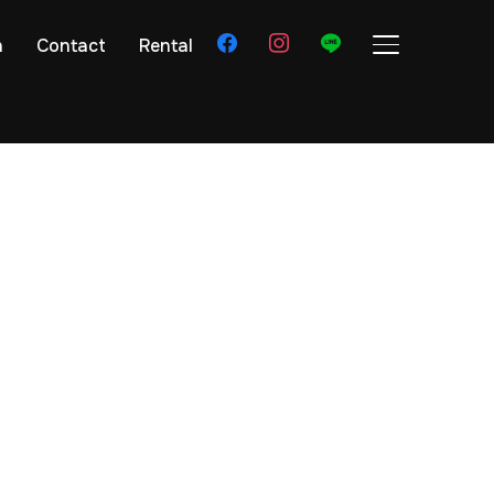
facebook
instagram
line
n
Contact
Rental
サイドバーとナ