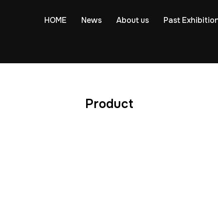
HOME
News
About us
Past Exhibitio
Product